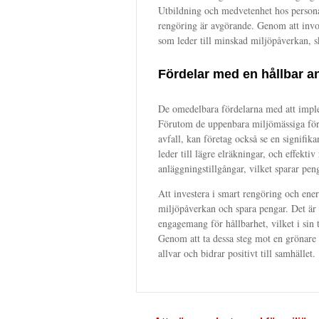
Utbildning och medvetenhet hos persona
rengöring är avgörande. Genom att invol
som leder till minskad miljöpåverkan, s
Fördelar med en hållbar a
De omedelbara fördelarna med att impl
Förutom de uppenbara miljömässiga för
avfall, kan företag också se en signifik
leder till lägre elräkningar, och effekt
anläggningstillgångar, vilket sparar peng
Att investera i smart rengöring och energ
miljöpåverkan och spara pengar. Det är o
engagemang för hållbarhet, vilket i si
Genom att ta dessa steg mot en grönare dr
allvar och bidrar positivt till samhället.