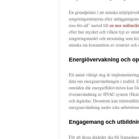
En grundpelare i att minska miljöpåverk
rengöringsrutinerna efter anläggningens
size-fits-all” metod till
en mer målinrikt
efter hur mycket och vilken typ av smu
rengöringsmedel och utrustning som krä
minska sin konsumtion av resurser och 
Energiövervakning och op
Ett annat viktigt steg är implementeri
data om energianvändningen i realtid. D
områden där energieffektiviteten kan för
överanvändning av HVAC-system (Heating
och åtgärdas. Dessutom kan tidsinställda
energianvändning under icke-arbetstim
Engagemang och utbildni
För att dessa åtgärder ska bli framgång