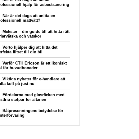
rofessionell hjälp för asbestsanering
När är det dags att anlita en
rofessionell mattvätt?
Mekster – din guide till att hitta rätt
ylarvätska och vätskor
Vorto hjälper dig att hitta det
rfekta filtret till din bil
Varför CTH Ericson är ett ikoniskt
al för huvudbonader
Viktiga nyheter för e-handlare att
lla koll på just nu
Fördelarna med glasräcken med
stfria stolpar för altanen
Båtpresenningens betydelse för
interförvaring