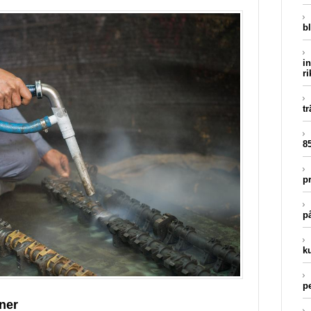
b
i
ri
t
8
p
p
k
pe
ner