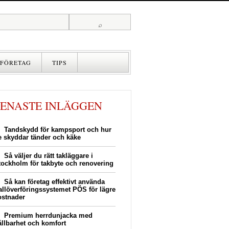
FÖRETAG
TIPS
SENASTE INLÄGGEN
Tandskydd för kampsport och hur
e skyddar tänder och käke
Så väljer du rätt takläggare i
tockholm för takbyte och renovering
Så kan företag effektivt använda
allöverföringssystemet PÖS för lägre
ostnader
Premium herrdunjacka med
ållbarhet och komfort