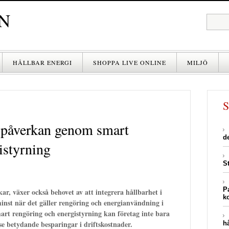
N
HÅLLBAR ENERGI
SHOPPA LIVE ONLINE
MILJÖ
öpåverkan genom smart
d
istyrning
S
P
r, växer också behovet av att integrera hållbarhet i
k
minst när det gäller rengöring och energianvändning i
rt rengöring och energistyrning kan företag inte bara
e betydande besparingar i driftskostnader.
h