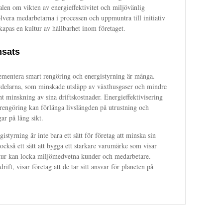
len om vikten av energieffektivitet och miljövänlig
vera medarbetarna i processen och uppmuntra till initiativ
kapas en kultur av hållbarhet inom företaget.
nsats
ementera smart rengöring och energistyrning är många.
delarna, som minskade utsläpp av växthusgaser och mindre
ant minskning av sina driftskostnader. Energieffektivisering
iv rengöring kan förlänga livslängden på utrustning och
ar på lång sikt.
istyrning är inte bara ett sätt för företag att minska sin
ckså ett sätt att bygga ett starkare varumärke som visar
n tur kan locka miljömedvetna kunder och medarbetare.
ift, visar företag att de tar sitt ansvar för planeten på