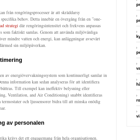
p
an från rengöringsprocesser är att skräddarsy
 specifika behov. Detta innebär en övergång från en ”one-
p
ad strategi
där rengöringsintensitet och frekvens anpassas
ts som faktiskt samlas. Genom att använda miljövänliga
k
ver mindre vatten och energi, kan anläggningar avsevärt
därmed sin miljöpåverkan.
pe
timering
v
ngen av energiövervakningssystem som kontinuerligt samlar in
enna information kan sedan analyseras för att identifiera
hå
bättras. Till exempel kan ineffektiv belysning eller
, Ventilation, and Air Conditioning) snabbt identifieras
ro
 termostater och ljussensorer bidra till att minska onödig
mar.
v
ng av personalen
srika krävs det ett engagemang från hela organisationen.