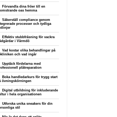
Förvandla dina fröer till en
lomstrande oas hemma
Säkerställ compliance genom
ntegrerade processer och tydliga
ktlinjer
Effektiv stubbfräsning för vackra
rädgårdar i Värmdö
Vad kostar olika behandlingar på
5kliniken och vad ingår
Upptäck fördelarna med
rofessionell plåtreparation
Boka handledarkurs för trygg start
å övningskörningen
Digital utbildning för inkluderande
ultur i hela organisationen
Utforska unika sneakers för din
rsonliga stil
När är det dags att anlita