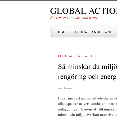
GLOBAL ACTIO
Ett sätt att göra vår värld bättre
HEM
EN HJÄLPANDE HAND
FÖRETAG
,
HÄLSA
,
TIPS
Så minskar du milj
rengöring och energ
Julia Larsson
I takt med att miljömedvetenheten öka
alla aspekter av verksamheten, inte 
anläggningar. Genom att tillämpa sma
minska sin miljöpåverkan utan även s